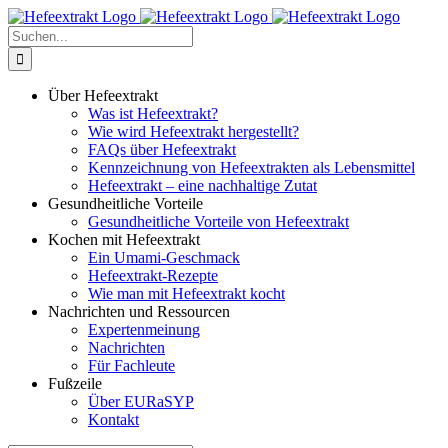
Zum
Inhalt
Suche
springen
nach:
Über Hefeextrakt
Was ist Hefeextrakt?
Wie wird Hefeextrakt hergestellt?
FAQs über Hefeextrakt
Kennzeichnung von Hefeextrakten als Lebensmittel
Hefeextrakt – eine nachhaltige Zutat
Gesundheitliche Vorteile
Gesundheitliche Vorteile von Hefeextrakt
Kochen mit Hefeextrakt
Ein Umami-Geschmack
Hefeextrakt-Rezepte
Wie man mit Hefeextrakt kocht
Nachrichten und Ressourcen
Expertenmeinung
Nachrichten
Für Fachleute
Fußzeile
Über EURaSYP
Kontakt