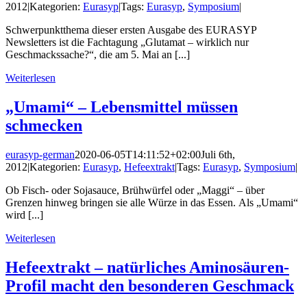
2012
|
Kategorien:
Eurasyp
|
Tags:
Eurasyp
,
Symposium
|
Schwerpunktthema dieser ersten Ausgabe des EURASYP
Newsletters ist die Fachtagung „Glutamat – wirklich nur
Geschmackssache?“, die am 5. Mai an [...]
Weiterlesen
„Umami“ – Lebensmittel müssen
schmecken
eurasyp-german
2020-06-05T14:11:52+02:00
Juli 6th,
2012
|
Kategorien:
Eurasyp
,
Hefeextrakt
|
Tags:
Eurasyp
,
Symposium
|
Ob Fisch- oder Sojasauce, Brühwürfel oder „Maggi“ – über
Grenzen hinweg bringen sie alle Würze in das Essen. Als „Umami“
wird [...]
Weiterlesen
Hefeextrakt – natürliches Aminosäuren-
Profil macht den besonderen Geschmack