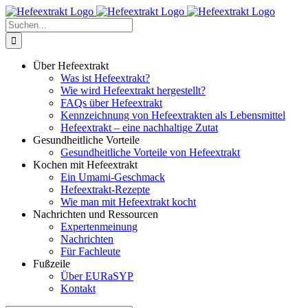
Zum
Inhalt
Suche
springen
nach:
Über Hefeextrakt
Was ist Hefeextrakt?
Wie wird Hefeextrakt hergestellt?
FAQs über Hefeextrakt
Kennzeichnung von Hefeextrakten als Lebensmittel
Hefeextrakt – eine nachhaltige Zutat
Gesundheitliche Vorteile
Gesundheitliche Vorteile von Hefeextrakt
Kochen mit Hefeextrakt
Ein Umami-Geschmack
Hefeextrakt-Rezepte
Wie man mit Hefeextrakt kocht
Nachrichten und Ressourcen
Expertenmeinung
Nachrichten
Für Fachleute
Fußzeile
Über EURaSYP
Kontakt