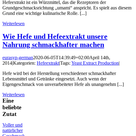
Hefeextrakt ist ein Würzmittel, das die Rezeptoren der
Grundgeschmacksrichtung „umami“ anspricht. Es spielt aus diesem
Grund eine wichtige kulinarische Rolle. [...]
Weiterlesen
Wie Hefe und Hefeextrakt unsere
Nahrung schmackhafter machen
eurasyp-german
2020-06-05T14:39:49+02:00
April 14th,
2014
|
Kategorien:
Hefeextrakt
|
Tags:
Yeast Extract Production
|
Hefe wird bei der Herstellung verschiedener schmackhafter
Lebensmittel und Getränke eingesetzt. Auch wenn der
Eigengeschmack von unverarbeiteter Hefe als unangenehm [...]
Weiterlesen
Eine
beliebte
Zutat
Voller und
natürlicher
Geschmack