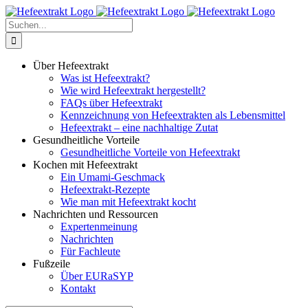
Zum
Inhalt
Suche
springen
nach:
Über Hefeextrakt
Was ist Hefeextrakt?
Wie wird Hefeextrakt hergestellt?
FAQs über Hefeextrakt
Kennzeichnung von Hefeextrakten als Lebensmittel
Hefeextrakt – eine nachhaltige Zutat
Gesundheitliche Vorteile
Gesundheitliche Vorteile von Hefeextrakt
Kochen mit Hefeextrakt
Ein Umami-Geschmack
Hefeextrakt-Rezepte
Wie man mit Hefeextrakt kocht
Nachrichten und Ressourcen
Expertenmeinung
Nachrichten
Für Fachleute
Fußzeile
Über EURaSYP
Kontakt