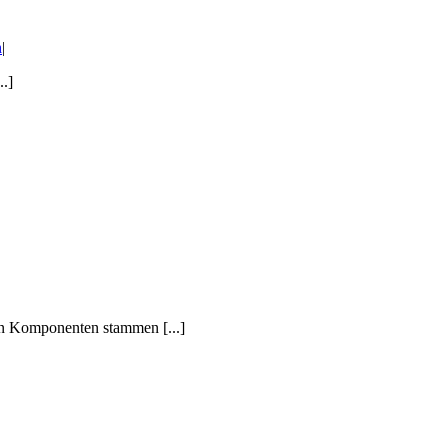
h
|
..]
den Komponenten stammen [...]