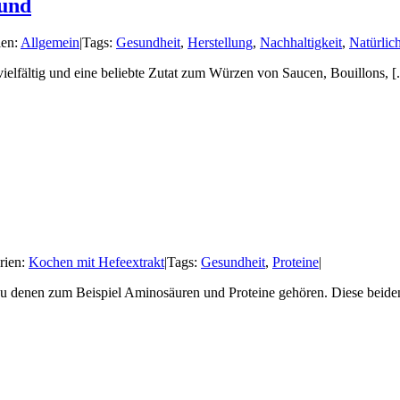
sund
ien:
Allgemein
|
Tags:
Gesundheit
,
Herstellung
,
Nachhaltigkeit
,
Natürlic
vielfältig und eine beliebte Zutat zum Würzen von Saucen, Bouillons, [.
rien:
Kochen mit Hefeextrakt
|
Tags:
Gesundheit
,
Proteine
|
e, zu denen zum Beispiel Aminosäuren und Proteine gehören. Diese bei