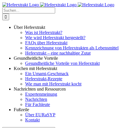
Zum
Inhalt
Suche
springen
nach:
Über Hefeextrakt
Was ist Hefeextrakt?
Wie wird Hefeextrakt hergestellt?
FAQs über Hefeextrakt
Kennzeichnung von Hefeextrakten als Lebensmittel
Hefeextrakt – eine nachhaltige Zutat
Gesundheitliche Vorteile
Gesundheitliche Vorteile von Hefeextrakt
Kochen mit Hefeextrakt
Ein Umami-Geschmack
Hefeextrakt-Rezepte
Wie man mit Hefeextrakt kocht
Nachrichten und Ressourcen
Expertenmeinung
Nachrichten
Für Fachleute
Fußzeile
Über EURaSYP
Kontakt