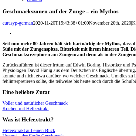
Geschmackszonen auf der Zunge – ein Mythos
eurasyp-german
2020-11-20T15:43:38+01:00
November 20th, 2020
|
K
Seit
nun mehr 80 Jahren
hält sich hartnäckig der Mythos, dass d
Süße mit der Zungenspitze, Bitterkeit mit ihrem hinteren Teil. 
Geschmacksrezeptoren am Zungenrand denn als in der Zungenmitt
Zurückzuführen ist dieser Irrtum auf Edwin
Boring
, Historiker und 
Physiologen David
Hänig
aus dem Deutschen ins Englische übertrug
konnte
und nicht etwa darüber,
wo
welcher Geschmack
. Um dies zu i
fehlinterpretieren sollte, die
teilweise bis heute noch durch die Schulb
Eine beliebte Zutat
Voller und natürlicher Geschmack
Kochen mit Hefeextrakt
Was ist Hefeextrakt?
Hefeextrakt auf einen Blick
Umami – der fünfte Geschmack