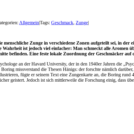
ategorien:
Allgemein
|
Tags:
Geschmack
,
Zunge
|
ie menschliche Zunge in verschiedene Zonen aufgeteilt sei, in de
Die Wahrheit ist jedoch viel einfacher: Man schmeckt alle Aromen 
e befinden. Eine feste lokale Zuordnung der Geschmäcker auf de
Psychologe an der
Havard
University, der in den 1940er Jahren
die
„Psyc
.
Boring
missverstand die Thesen
Hänigs
: der forschte nämlich darüber
llustrieren, fügte er seinem Text eine Zungenkarte an, die
Boring
rund 4
ücher geistert. Jedoch ist sich mittlerweile die Forschung einig, dass