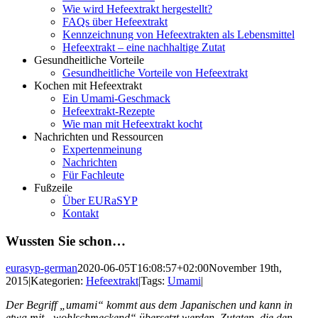
Wie wird Hefeextrakt hergestellt?
FAQs über Hefeextrakt
Kennzeichnung von Hefeextrakten als Lebensmittel
Hefeextrakt – eine nachhaltige Zutat
Gesundheitliche Vorteile
Gesundheitliche Vorteile von Hefeextrakt
Kochen mit Hefeextrakt
Ein Umami-Geschmack
Hefeextrakt-Rezepte
Wie man mit Hefeextrakt kocht
Nachrichten und Ressourcen
Expertenmeinung
Nachrichten
Für Fachleute
Fußzeile
Über EURaSYP
Kontakt
Wussten Sie schon…
eurasyp-german
2020-06-05T16:08:57+02:00
November 19th,
2015
|
Kategorien:
Hefeextrakt
|
Tags:
Umami
|
Der Begriff „umami“ kommt aus dem Japanischen und kann in
etwa mit „wohlschmeckend“ übersetzt werden. Zutaten, die den