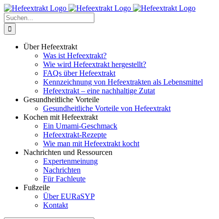
Zum
Inhalt
Suche
springen
nach:
Über Hefeextrakt
Was ist Hefeextrakt?
Wie wird Hefeextrakt hergestellt?
FAQs über Hefeextrakt
Kennzeichnung von Hefeextrakten als Lebensmittel
Hefeextrakt – eine nachhaltige Zutat
Gesundheitliche Vorteile
Gesundheitliche Vorteile von Hefeextrakt
Kochen mit Hefeextrakt
Ein Umami-Geschmack
Hefeextrakt-Rezepte
Wie man mit Hefeextrakt kocht
Nachrichten und Ressourcen
Expertenmeinung
Nachrichten
Für Fachleute
Fußzeile
Über EURaSYP
Kontakt