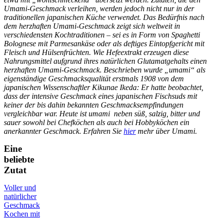
Umami-Geschmack verleihen, werden jedoch nicht nur in der
traditionellen japanischen Küche verwendet. Das Bedürfnis nach
dem herzhaften Umami-Geschmack zeigt sich weltweit in
verschiedensten Kochtraditionen – sei es in Form von Spaghetti
Bolognese mit Parmesankäse oder als deftiges Eintopfgericht mit
Fleisch und Hülsenfrüchten. Wie Hefeextrakt erzeugen diese
Nahrungsmittel aufgrund ihres natürlichen Glutamatgehalts einen
herzhaften Umami-Geschmack. Beschrieben wurde „umami“ als
eigenständige Geschmacksqualität erstmals 1908 von dem
japanischen Wissenschaftler Kikunae Ikeda: Er hatte beobachtet,
dass der intensive Geschmack eines japanischen Fischsuds mit
keiner der bis dahin bekannten Geschmacksempfindungen
vergleichbar war. Heute ist umami neben süß, salzig, bitter und
sauer sowohl bei Chefköchen als auch bei Hobbyköchen ein
anerkannter Geschmack. Erfahren Sie
hier
mehr über Umami.
Eine
beliebte
Zutat
Voller und
natürlicher
Geschmack
Kochen mit