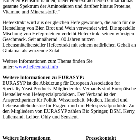
isolierten Reinstoff handelt, bietet Hefeextrakt neben Glutamat das
gesamte Spektrum der Aminosäuren und darüber hinaus Proteine,
Vitamine und Mineralstoffe.“
Hefeextrakt wird aus der gleichen Hefe gewonnen, die auch für die
Herstellung von Bier, Brot und Wein verwendet wird. Die spezielle
Mischung von Hefeproteinen verleiht Hefeextrakt seinen würzigen
Geschmack. Seit annähernd 100 Jahren nutzen
Lebensmittelhersteller Hefeextrakt mit seinem natürlichen Gehalt an
Glutamat als würzende Zutat.
Weitere Informationen zum Thema finden Sie
unter:
www.hefeextrakt.info
Weitere Informationen zu EURASYP:
EURASYP ist die Abkürzung für European Association for
Specialty Yeast Products. Mitglieder des Verbands sind Europäische
Hersteller von Hefespezialprodukten. Der Verband ist der
Ansprechpartner für Politik, Wissenschaft, Medien, Handel und
Lebensmittelindustrie für Fragen rund um Hefespezialprodukte. Zu
den Mitgliedern von EURASYP zählen Bio Springer, DSM, Kerry,
Lallemand, Leiber, Ohly und Sensient.
Weitere Informationen
Pressekontakt