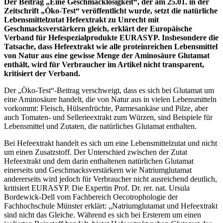
Der Beitrag „Eine Geschmacklosigkeit“, der am 25.01. in der
Zeitschrift „Öko-Test“ veröffentlicht wurde, setzt die natürliche
Lebensmittelzutat Hefeextrakt zu Unrecht mit
Geschmacksverstärkern gleich, erklärt der Europäische
Verband für Hefespezialprodukte EURASYP. Insbesondere die
Tatsache, dass Hefeextrakt wie alle proteinreichen Lebensmittel
von Natur aus eine gewisse Menge der Aminosäure Glutamat
enthält, wird für Verbraucher im Artikel nicht transparent,
kritisiert der Verband.
Der „Öko-Test“-Beitrag verschweigt, dass es sich bei Glutamat um
eine Aminosäure handelt, die von Natur aus in vielen Lebensmitteln
vorkommt: Fleisch, Hülsenfrüchte, Parmesankäse und Pilze, aber
auch Tomaten- und Sellerieextrakt zum Würzen, sind Beispiele für
Lebensmittel und Zutaten, die natürliches Glutamat enthalten.
Bei Hefeextrakt handelt es sich um eine Lebensmittelzutat und nicht
um einen Zusatzstoff. Der Unterschied zwischen der Zutat
Hefeextrakt und dem darin enthaltenen natürlichen Glutamat
einerseits und Geschmacksverstärkern wie Natriumglutamat
andererseits wird jedoch für Verbraucher nicht ausreichend deutlich,
kritisiert EURASYP. Die Expertin Prof. Dr. rer. nat. Ursula
Bordewick-Dell vom Fachbereich Oecotrophologie der
Fachhochschule Münster erklärt: „Natriumglutamat und Hefeextrakt
sind nicht das Gleiche. Während es sich bei Ersterem um einen