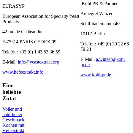
Kohl PR & Partner
EURASYP
Annegret Winzer
European Association for Specialty Yeast
Products
Schiffbauerdamm 40
42 rue de Châteaudun
10117 Berlin
F-75314 PARIS CEDEX 09
Telefon: +49 (0) 30 22 66
79 24
Telefon: +33 (0) 1 43 53 36 59
E-Mail:
a.winzer@kohl-
E-Mail:
info@yeastextract.org
pr.de
www.hefeextrakt.info
www.kohl-pr.de
Eine
beliebte
Zutat
Voller und
natürlicher
Geschmack
Kochen mit
Hefeextrakt