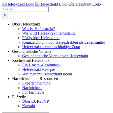
Zum
Inhalt
Suche
springen
nach:
Über Hefeextrakt
Was ist Hefeextrakt?
Wie wird Hefeextrakt hergestellt?
FAQs über Hefeextrakt
Kennzeichnung von Hefeextrakten als Lebensmittel
Hefeextrakt – eine nachhaltige Zutat
Gesundheitliche Vorteile
Gesundheitliche Vorteile von Hefeextrakt
Kochen mit Hefeextrakt
Ein Umami-Geschmack
Hefeextrakt-Rezepte
Wie man mit Hefeextrakt kocht
Nachrichten und Ressourcen
Expertenmeinung
Nachrichten
Für Fachleute
Fußzeile
Über EURaSYP
Kontakt