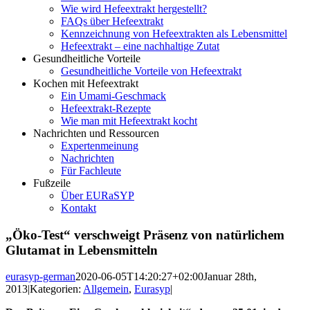
Wie wird Hefeextrakt hergestellt?
FAQs über Hefeextrakt
Kennzeichnung von Hefeextrakten als Lebensmittel
Hefeextrakt – eine nachhaltige Zutat
Gesundheitliche Vorteile
Gesundheitliche Vorteile von Hefeextrakt
Kochen mit Hefeextrakt
Ein Umami-Geschmack
Hefeextrakt-Rezepte
Wie man mit Hefeextrakt kocht
Nachrichten und Ressourcen
Expertenmeinung
Nachrichten
Für Fachleute
Fußzeile
Über EURaSYP
Kontakt
„Öko-Test“ verschweigt Präsenz von natürlichem
Glutamat in Lebensmitteln
eurasyp-german
2020-06-05T14:20:27+02:00
Januar 28th,
2013
|
Kategorien:
Allgemein
,
Eurasyp
|