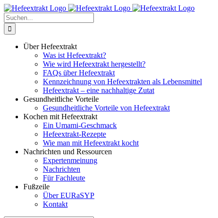
Zum
Inhalt
Suche
springen
nach:
Über Hefeextrakt
Was ist Hefeextrakt?
Wie wird Hefeextrakt hergestellt?
FAQs über Hefeextrakt
Kennzeichnung von Hefeextrakten als Lebensmittel
Hefeextrakt – eine nachhaltige Zutat
Gesundheitliche Vorteile
Gesundheitliche Vorteile von Hefeextrakt
Kochen mit Hefeextrakt
Ein Umami-Geschmack
Hefeextrakt-Rezepte
Wie man mit Hefeextrakt kocht
Nachrichten und Ressourcen
Expertenmeinung
Nachrichten
Für Fachleute
Fußzeile
Über EURaSYP
Kontakt