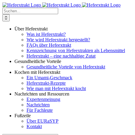
Zum
Inhalt
Suche
springen
nach:
Über Hefeextrakt
Was ist Hefeextrakt?
Wie wird Hefeextrakt hergestellt?
FAQs über Hefeextrakt
Kennzeichnung von Hefeextrakten als Lebensmittel
Hefeextrakt – eine nachhaltige Zutat
Gesundheitliche Vorteile
Gesundheitliche Vorteile von Hefeextrakt
Kochen mit Hefeextrakt
Ein Umami-Geschmack
Hefeextrakt-Rezepte
Wie man mit Hefeextrakt kocht
Nachrichten und Ressourcen
Expertenmeinung
Nachrichten
Für Fachleute
Fußzeile
Über EURaSYP
Kontakt