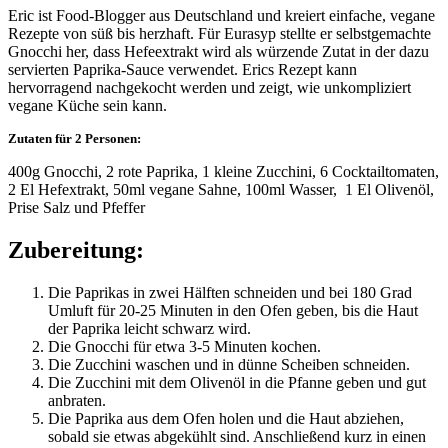
Eric ist Food-Blogger aus Deutschland und kreiert einfache, vegane
Rezepte von süß bis herzhaft. Für Eurasyp stellte er selbstgemachte
Gnocchi her, dass Hefeextrakt wird als würzende Zutat in der dazu
servierten Paprika-Sauce verwendet. Erics Rezept kann
hervorragend nachgekocht werden und zeigt, wie unkompliziert
vegane Küche sein kann.
Zutaten für 2 Personen:
400g Gnocchi, 2 rote Paprika, 1 kleine Zucchini, 6 Cocktailtomaten,
2 El Hefextrakt, 50ml vegane Sahne, 100ml Wasser, 1 El Olivenöl,
Prise Salz und Pfeffer
Zubereitung:
Die Paprikas in zwei Hälften schneiden und bei 180 Grad
Umluft für 20-25 Minuten in den Ofen geben, bis die Haut
der Paprika leicht schwarz wird.
Die Gnocchi für etwa 3-5 Minuten kochen.
Die Zucchini waschen und in dünne Scheiben schneiden.
Die Zucchini mit dem Olivenöl in die Pfanne geben und gut
anbraten.
Die Paprika aus dem Ofen holen und die Haut abziehen,
sobald sie etwas abgekühlt sind. Anschließend kurz in einen