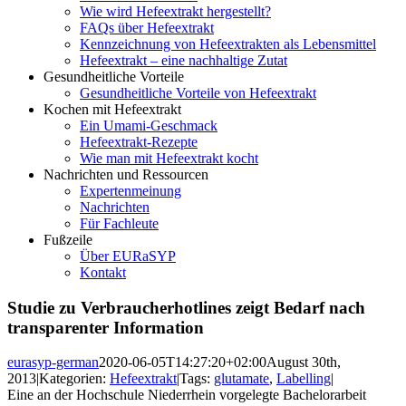
Wie wird Hefeextrakt hergestellt?
FAQs über Hefeextrakt
Kennzeichnung von Hefeextrakten als Lebensmittel
Hefeextrakt – eine nachhaltige Zutat
Gesundheitliche Vorteile
Gesundheitliche Vorteile von Hefeextrakt
Kochen mit Hefeextrakt
Ein Umami-Geschmack
Hefeextrakt-Rezepte
Wie man mit Hefeextrakt kocht
Nachrichten und Ressourcen
Expertenmeinung
Nachrichten
Für Fachleute
Fußzeile
Über EURaSYP
Kontakt
Studie zu Verbraucherhotlines zeigt Bedarf nach
transparenter Information
eurasyp-german
2020-06-05T14:27:20+02:00
August 30th,
2013
|
Kategorien:
Hefeextrakt
|
Tags:
glutamate
,
Labelling
|
Eine an der Hochschule Niederrhein vorgelegte Bachelorarbeit