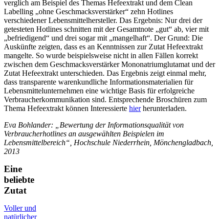
verglich am Beispiel des Themas Hefeextrakt und dem Clean
Labelling „ohne Geschmacksverstärker“ zehn Hotlines
verschiedener Lebensmittelhersteller. Das Ergebnis: Nur drei der
getesteten Hotlines schnitten mit der Gesamtnote „gut“ ab, vier mit
„befriedigend“ und drei sogar mit „mangelhaft“. Der Grund: Die
Auskünfte zeigten, dass es an Kenntnissen zur Zutat Hefeextrakt
mangelte. So wurde beispielsweise nicht in allen Fällen korrekt
zwischen dem Geschmacksverstärker Mononatriumglutamat und der
Zutat Hefeextrakt unterschieden. Das Ergebnis zeigt einmal mehr,
dass transparente warenkundliche Informationsmaterialien für
Lebensmittelunternehmen eine wichtige Basis für erfolgreiche
Verbraucherkommunikation sind. Entsprechende Broschüren zum
Thema Hefeextrakt können Interessierte
hier
herunterladen.
Eva Bohlander: „Bewertung der Informationsqualität von
Verbraucherhotlines an ausgewählten Beispielen im
Lebensmittelbereich“, Hochschule Niederrhein, Mönchengladbach,
2013
Eine
beliebte
Zutat
Voller und
natürlicher