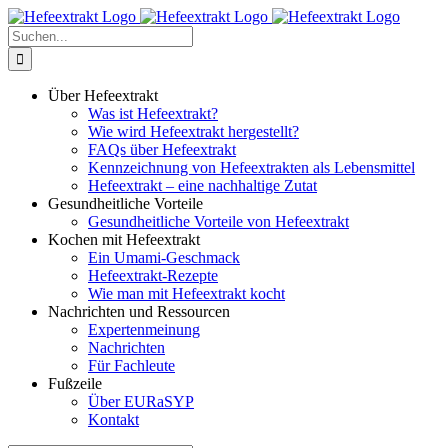
Zum
Inhalt
Suche
springen
nach:
Über Hefeextrakt
Was ist Hefeextrakt?
Wie wird Hefeextrakt hergestellt?
FAQs über Hefeextrakt
Kennzeichnung von Hefeextrakten als Lebensmittel
Hefeextrakt – eine nachhaltige Zutat
Gesundheitliche Vorteile
Gesundheitliche Vorteile von Hefeextrakt
Kochen mit Hefeextrakt
Ein Umami-Geschmack
Hefeextrakt-Rezepte
Wie man mit Hefeextrakt kocht
Nachrichten und Ressourcen
Expertenmeinung
Nachrichten
Für Fachleute
Fußzeile
Über EURaSYP
Kontakt